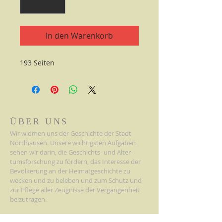
In den Warenkorb
193 Seiten
ÜBER UNS
Wir widmen uns der Geschichte der Stadt
Nordhausen. Unsere wichtigsten Aufgaben
sehen wir darin, die Geschichts- und Alter-
tumsforschung zu fördern, das Interesse der
Bevölkerung an der Heimatgeschichte
zu
wecken und zu beleben und zum Schutz und
zur Pflege aller Zeugnisse der Vergangenheit
beizutragen.