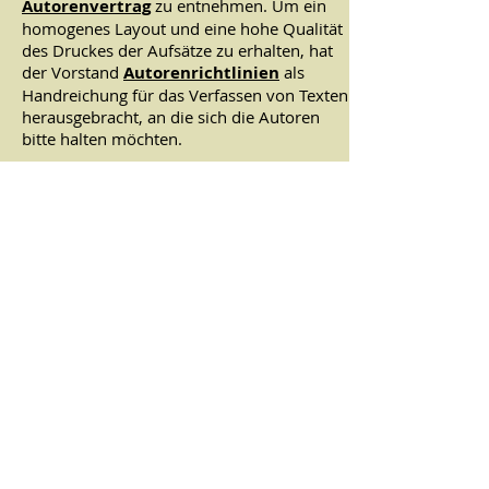
Autorenvertrag
zu entnehmen. Um ein
homogenes Layout und eine hohe Qualität
des Druckes der Aufsätze zu erhalten, hat
der Vorstand
Autorenrichtlinien
als
Handreichung für das Verfassen von Texten
herausgebracht, an die sich die Autoren
bitte halten möchten.
ÜBER UNS
Wir widmen uns der Geschichte der Stadt
Nordhausen. Unsere wichtigsten Aufgaben
sehen wir darin, die Geschichts- und Alter-
tumsforschung zu fördern, das Interesse der
Bevölkerung an der Heimatgeschichte
zu
wecken und zu beleben und zum Schutz und
zur Pflege aller Zeugnisse der Vergangenheit
beizutragen.
ADRESSE